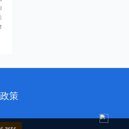
和
关
建
政策
费咨询