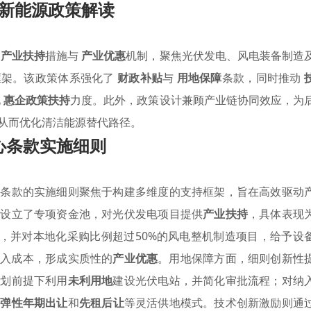
新能源政策解读
的
产业扶持
措施与
产业优惠
机制，聚焦光伏发电、风电装备制造
框架。该政策体系强化了
财政补贴
与
用地保障
条款，同时推动
化
惠企政策扶持
力度。此外，政策设计兼顾产业链协同效应，为
从而优化清洁能源替代路径。
心条款实施细则
心条款的实施细则聚焦于构建多维度的支持框架，旨在高效驱动
确设立了专项资金池，对光伏发电项目提供
产业扶持
，具体表现
时），并对本地化采购比例超过50%的风电整机制造项目，给予设
投入成本，形成实质性的
产业优惠
。用地保障方面，细则创新性
规划前提下利用
未利用地
建设光伏电站，并简化审批流程；对纳
行
弹性年期出让
和
先租后让
等灵活供地模式。技术创新激励则通