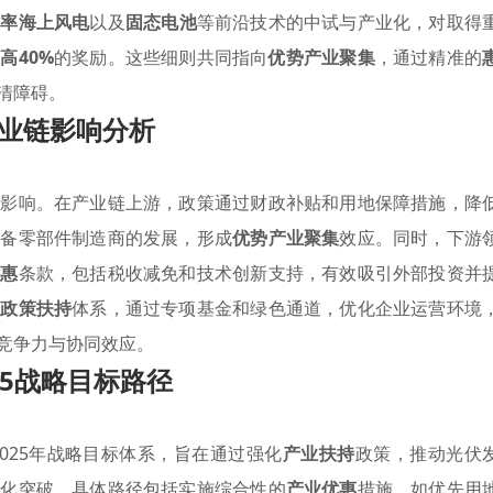
功率海上风电
以及
固态电池
等前沿技术的中试与产业化，对取得
高40%
的奖励。这些细则共同指向
优势产业聚集
，通过精准的
清障碍。
业链影响分析
著影响。在产业链上游，政策通过财政补贴和用地保障措施，降
设备零部件制造商的发展，形成
优势产业聚集
效应。同时，下游
优惠
条款，包括税收减免和技术创新支持，有效吸引外部投资并
企政策扶持
体系，通过专项基金和绿色通道，优化企业运营环境
竞争力与协同效应。
25战略目标路径
025年战略目标体系，旨在通过强化
产业扶持
政策，推动光伏
模化突破，具体路径包括实施综合性的
产业优惠
措施，如优先用