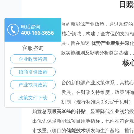
日照
日照市最新出台的新能源产业政策，通过系统
电话咨询
400-166-3656
储能技术三大核心领域，构建了全方位的支持
术创新
驱动发展，旨在加速
优势产业聚集
并深
客服咨询
续解读核心条款实施细则及影响分析奠定基础，
企业政策咨询
核
招商引资政策
日照市最新出台的新能源产业政策体系，其核
产业扶持政策
业升级与集群发展。在财政支持维度，政策明
政策文件下载
实施
度电补贴
机制（现行标准为0.3元/千瓦
购置总额
最高30%的补贴
，显著降低企业初始
出优先保障新能源项目用地指标，允许在符合
市级重点项目的
储能技术
研发与生产基地，推