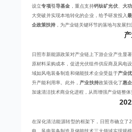
设立
专项引导基金
，重点支持
钙钛矿光伏
、
大
大突破并实现本地转化的企业，给予研发投入
最
企政策扶持
，为产业链关键环节的落地与发展扫
产
日照市新能源政策对产业链上下游企业产生显
原材料采购成本，促进光伏组件供应商及风电
域如风电装备制造和储能技术企业受益于
产业
升产能利用率。此外，
产业扶持
政策强化了
惠
加速清洁技术商业化进程，从而增强产业链整体
20
在深化清洁能源转型的框架下，日照市确立了2
电、风电装备制造及储能技术三大领域实现规